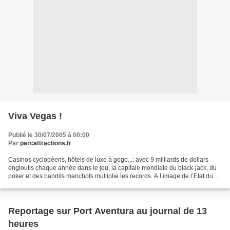
Viva Vegas !
Publié le 30/07/2005 à 00:00
Par
parcattractions.fr
Casinos cyclopéens, hôtels de luxe à gogo...: avec 9 milliards de dollars
engloutis chaque année dans le jeu, la capitale mondiale du black-jack, du
poker et des bandits manchots multiplie les records. A l’image de l’Etat du
Nevada, champion des Etats-Unis...
Reportage sur Port Aventura au journal de 13
heures