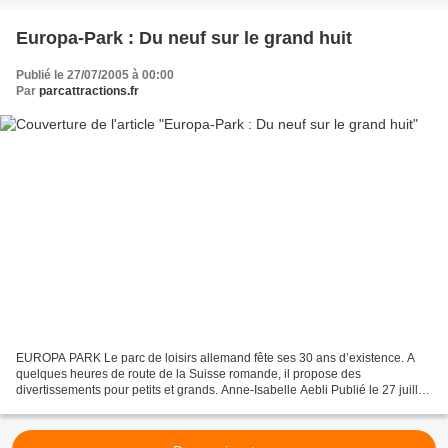
Europa-Park : Du neuf sur le grand huit
Publié le 27/07/2005 à 00:00
Par
parcattractions.fr
EUROPA PARK Le parc de loisirs allemand fête ses 30 ans d’existence. A
quelques heures de route de la Suisse romande, il propose des
divertissements pour petits et grands. Anne-Isabelle Aebli Publié le 27 juillet
2005 Le dernier-né des manèges d’Europa...