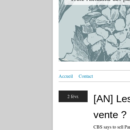
Accueil
Contact
[AN] Le
2 févr.
vente ?
CBS says to sell P