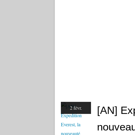
[AN] Exp
2 févr.
nouveau