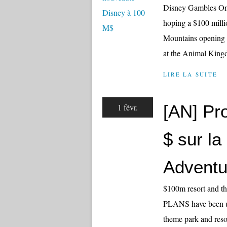
Disney Gambles On $
hoping a $100 millio
Mountains opening t
at the Animal Kingd
LIRE LA SUITE
[AN] Pro
1 févr.
$ sur la
Adventu
$100m resort and 
PLANS have been unv
theme park and res