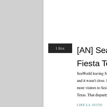
[AN] Se
1 févr.
Fiesta 
SeaWorld leaving Si
and it wasn't close
more visitors to Se
Texas. That disparit
LIRE LA SUITE