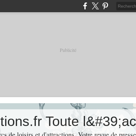
Publicité
rcs de loisirs et d'attractions. Votre revue de press