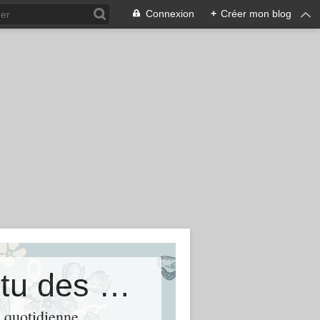
Connexion
+
Créer mon blog
Parcattractions.fr Toute l&#39;actu des parcs d&#39;attractions
e quotidienne.