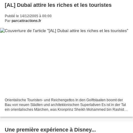
[AL] Dubaï attire les riches et les touristes
Publié le 14/12/2005 à 00:00
Par
parcattractions.fr
Orientalische Touristen- und Reichengettos In den Golftstaaten boomt der
Bau von neuen Städten und architektonischen Superlativen Es ist in der Tat
ein orientalisches Märchen, was Kronprinz Sheikh Mohammed bin Rashid Al
Maktoum in dem kleinen Emirat Dubai...
Une première expérience à Disney...