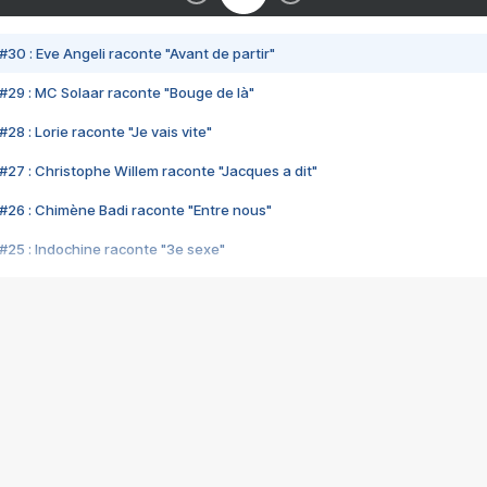
#30 : Eve Angeli raconte "Avant de partir"
#29 : MC Solaar raconte "Bouge de là"
28 : Lorie raconte "Je vais vite"
#27 : Christophe Willem raconte "Jacques a dit"
#26 : Chimène Badi raconte "Entre nous"
#25 : Indochine raconte "3e sexe"
#24 : Zaho raconte "C'est chelou"
#23 : Patrick Bruel raconte "Au café des délices"
#22 : Kyo raconte "Le chemin"
#21 : Nolwenn Leroy raconte "Cassé"
#20 : Patrick Hernandez raconte "Born to be alive"
#19 : Lorie raconte "Près de moi"