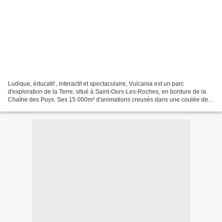
Ludique, éducatif , interactif et spectaculaire, Vulcania est un parc
d'exploration de la Terre, situé à Saint-Ours-Les-Roches, en bordure de la
Chaîne des Puys. Ses 15 000m² d'animations creusés dans une coulée de
lave vieille de 30 000 ans, permettent...