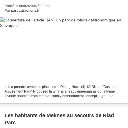
Publié le 08/02/2006 à 00:00
Par
parcattractions.fr
Info a prendre avec des pincettes.... Dining News (II): €2 Billion "Gastro
Amusement Park" Proposed In what is already emerging as our all-time
favorite doomed-from-the-start family entertainment concept, a group of
developers is planning a Ft 500 billion...
Les habitants de Meknes au secours de Riad
Parc