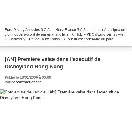
Euro Disney Associés S.C.A. et Hertz France S.A.S ont annoncé la signature
d'un nouvel accord de partenariat officiel. K. Holz – PDG d'Euro Disney – et
E. Pokrovsky – Pdt de Hertz France Le loueur est partenaire du parc
d'attraction depuis 1995. Cet accord...
[AN] Première valse dans l'executif de
Disneyland Hong Kong
Publié le 18/01/2006 à 00:00
Par
parcattractions.fr