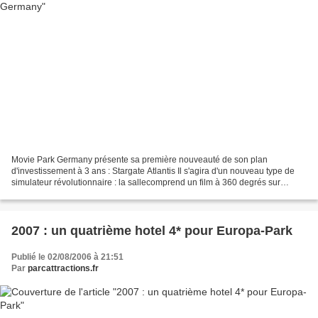
Movie Park Germany présente sa première nouveauté de son plan
d'investissement à 3 ans : Stargate Atlantis Il s'agira d'un nouveau type de
simulateur révolutionnaire : la sallecomprend un film à 360 degrés sur
écrans incurvés et les sièges seront disposés...
2007 : un quatrième hotel 4* pour Europa-Park
Publié le 02/08/2006 à 21:51
Par
parcattractions.fr