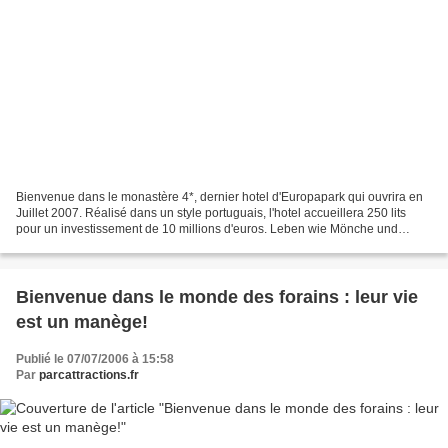
Bienvenue dans le monastère 4*, dernier hotel d'Europapark qui ouvrira en
Juillet 2007. Réalisé dans un style portuguais, l'hotel accueillera 250 lits
pour un investissement de 10 millions d'euros. Leben wie Mönche und
Nonnen – nur etwas luxuriöser –...
Bienvenue dans le monde des forains : leur vie
est un manège!
Publié le 07/07/2006 à 15:58
Par
parcattractions.fr