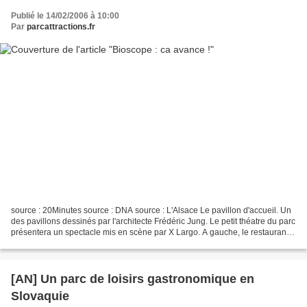
Publié le 14/02/2006 à 10:00
Par
parcattractions.fr
source : 20Minutes source : DNA source : L'Alsace Le pavillon d'accueil. Un
des pavillons dessinés par l'architecte Frédéric Jung. Le petit théatre du parc
présentera un spectacle mis en scène par X Largo. A gauche, le restaurant
du parc, à droite, le...
[AN] Un parc de loisirs gastronomique en
Slovaquie