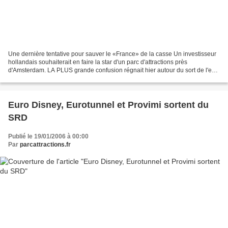
Une dernière tentative pour sauver le «France» de la casse Un investisseur
hollandais souhaiterait en faire la star d'un parc d'attractions près
d'Amsterdam. LA PLUS grande confusion régnait hier autour du sort de l'ex-
paquebot France. L'ancien fleuron...
Euro Disney, Eurotunnel et Provimi sortent du
SRD
Publié le 19/01/2006 à 00:00
Par
parcattractions.fr