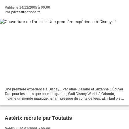
Publié le 14/12/2005 à 00:00
Par
parcattractions.fr
Une première expérience à Disney... Par Aimé Dallaire et Suzanne L'Écuyer
Tant pour les petits que pour les grands, Walt Disney World, à Orlando,
incarne un monde magique, tenant presque du conte de fées. Et, il faut bien
le dire, Mickey et ses amis y...
Astérix recrute par Toutatis
Publié le 10/01/2006 à 00:00