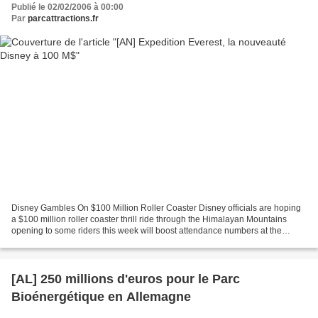
Publié le 02/02/2006 à 00:00
Par
parcattractions.fr
Disney Gambles On $100 Million Roller Coaster Disney officials are hoping
a $100 million roller coaster thrill ride through the Himalayan Mountains
opening to some riders this week will boost attendance numbers at the
Animal Kingdom theme park, according...
[AL] 250 millions d'euros pour le Parc
Bioénergétique en Allemagne