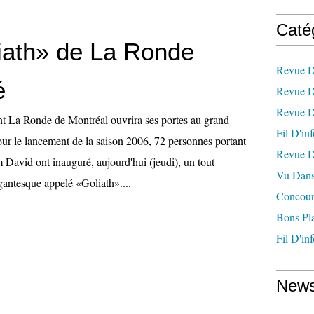
Caté
iath» de La Ronde
Revue D
é
Revue D
Revue D
t La Ronde de Montréal ouvrira ses portes au grand
Fil D'in
our le lancement de la saison 2006, 72 personnes portant
Revue D
 David ont inauguré, aujourd'hui (jeudi), un tout
Vu Dans
antesque appelé «Goliath»....
Concour
Bons Plan
Fil D'in
News