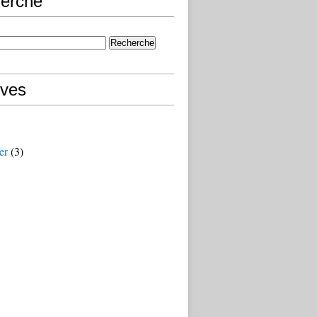
erche
ives
er
(3)