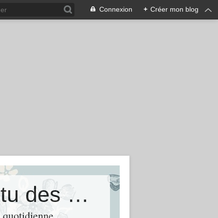
Connexion
+
Créer mon blog
Parcattractions.fr Toute l&#39;actu des parcs d&#39;attractions
e quotidienne.