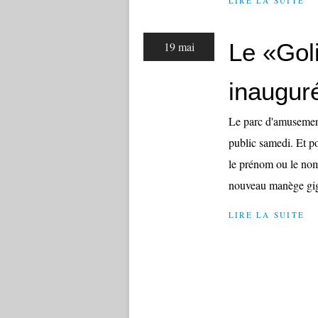
LIRE LA SUITE
Le «Gol
19 mai
inaugur
Le parc d'amusemen
public samedi. Et p
le prénom ou le nom
nouveau manège gig
LIRE LA SUITE