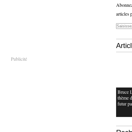
Abonnez-
articles 
Artic
Publicité
Bruce L
thème d
futur pa