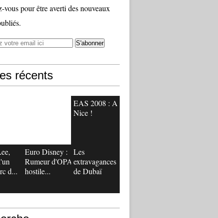
vous pour être averti des nouveaux
publiés.
les récents
EAS 2008 : A
Nice !
ee,
Euro Disney :
Les
'un
Rumeur d'OPA
extravagances
rc d...
hostile...
de Dubaï