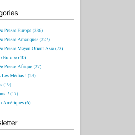
gories
e Presse Europe
(286)
e Presse Amériques
(227)
e Presse Moyen Orient-Asie
(73)
fo Europe
(40)
e Presse Afrique
(27)
 Les Médias !
(23)
s
(19)
s  !
(17)
fo Amériques
(6)
letter