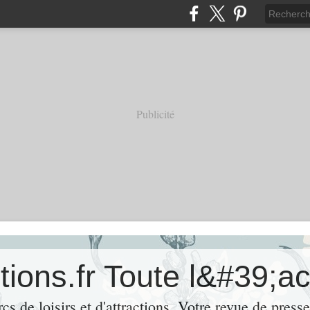
Publicité
rcs de loisirs et d'attractions. Votre revue de press