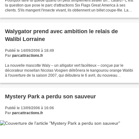
Pourquoi faire la queue quand on peut simplement avaler un... cafard? C'est
la question que pose le parc d'attractions Six Flags Great America à ses
clients. S'ils mangent l'insecte vivant, ils obtiennent un billet coupe-file. La
promotion organisée à...
Walygator prend avec ambition le relais de
Walibi Lorraine
Publié le 14/09/2006 à 18:49
Par
parcattractions.fr
La nouvelle mascotte Waly – un alligator vert facétieux – conçue par le
décorateur mosellan Nicolas Vosgien détrônera le kangourou orange Walibi
à l'ouverture de la saison 2007, qui débutera le 6 avril, du nouveau
Walygator Parc, à vocation régionale,...
Mystery Park a perdu son sauveur
Publié le 13/09/2006 à 16:06
Par
parcattractions.fr