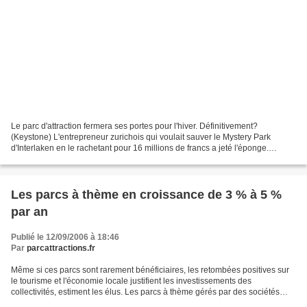
Le parc d'attraction fermera ses portes pour l'hiver. Définitivement?
(Keystone) L'entrepreneur zurichois qui voulait sauver le Mystery Park
d'Interlaken en le rachetant pour 16 millions de francs a jeté l'éponge.
Actuellement en sursis concordataire,...
Les parcs à thème en croissance de 3 % à 5 %
par an
Publié le 12/09/2006 à 18:46
Par
parcattractions.fr
Même si ces parcs sont rarement bénéficiaires, les retombées positives sur
le tourisme et l'économie locale justifient les investissements des
collectivités, estiment les élus. Les parcs à thème gérés par des sociétés
d'économie mixte (SEM) s'attendent...