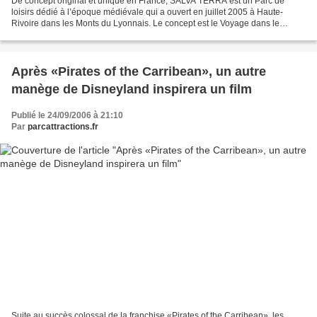
De concept original et unique en France, SALVA TERRA est un Parc de
loisirs dédié à l’époque médiévale qui a ouvert en juillet 2005 à Haute-
Rivoire dans les Monts du Lyonnais. Le concept est le Voyage dans le
Temps : dans un espace de cinq hectares, dames...
Après «Pirates of the Carribean», un autre
manège de Disneyland inspirera un film
Publié le 24/09/2006 à 21:10
Par
parcattractions.fr
Suite au succès colossal de la franchise «Pirates of the Carribean», les