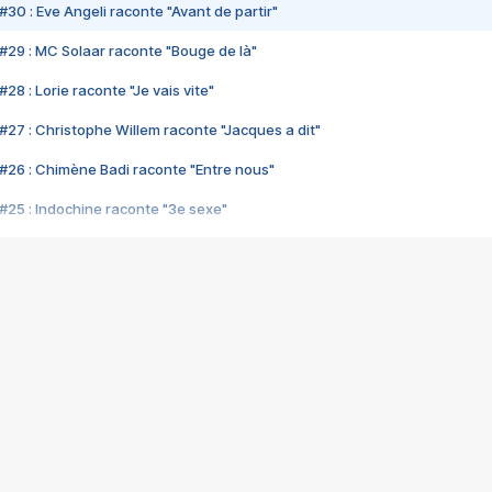
#30 : Eve Angeli raconte "Avant de partir"
#29 : MC Solaar raconte "Bouge de là"
28 : Lorie raconte "Je vais vite"
#27 : Christophe Willem raconte "Jacques a dit"
#26 : Chimène Badi raconte "Entre nous"
#25 : Indochine raconte "3e sexe"
#24 : Zaho raconte "C'est chelou"
#23 : Patrick Bruel raconte "Au café des délices"
#22 : Kyo raconte "Le chemin"
#21 : Nolwenn Leroy raconte "Cassé"
#20 : Patrick Hernandez raconte "Born to be alive"
#19 : Lorie raconte "Près de moi"
#18 : Michael Jones raconte "A nos actes manqués" (avec Jean-Jacque